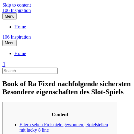
Skip to content
106 Inspiration
Menu
Home
106 Inspiration
Menu
Home
Book of Ra Fixed nachfolgende sichersten
Besondere eigenschaften des Slot-Spiels
Content
Eltern sehen Freispiele gewonnen | Spielstellen
mit lucky 8 line