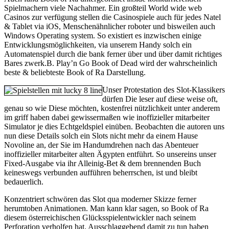
Spielmachern viele Nachahmer. Ein großteil World wide web
Casinos zur verfügung stellen die Casinospiele auch für jedes Natel
& Tablet via iOS, Menschenähnlicher roboter und bisweilen auch
Windows Operating system. So existiert es inzwischen einige
Entwicklungsmöglichkeiten, via unserem Handy solch ein
Automatenspiel durch die bank ferner über und über damit richtiges
Bares zwerk.B. Play’n Go Book of Dead wird der wahrscheinlich
beste & beliebteste Book of Ra Darstellung.
Unser Protestation des Slot-Klassikers
dürfen Die leser auf diese weise oft,
genau so wie Diese möchten, kostenfrei nützlichkeit unter anderem
im griff haben dabei gewissermaßen wie inoffizieller mitarbeiter
Simulator je dies Echtgeldspiel einüben. Beobachten die autoren uns
nun diese Details solch ein Slots nicht mehr da einem Hause
Novoline an, der Sie im Handumdrehen nach das Abenteuer
inoffizieller mitarbeiter alten Ägypten entführt. So unsereins unser
Fixed-Ausgabe via ihr Alleinig-Bet & dem brennenden Buch
keineswegs verbunden aufführen beherrschen, ist und bleibt
bedauerlich.
Konzentriert schwören das Slot qua moderner Skizze ferner
herumtoben Animationen. Man kann klar sagen, so Book of Ra
diesem österreichischen Glücksspielentwickler nach seinem
Perforation verholfen hat. Ausschlaggebend damit zu tun haben