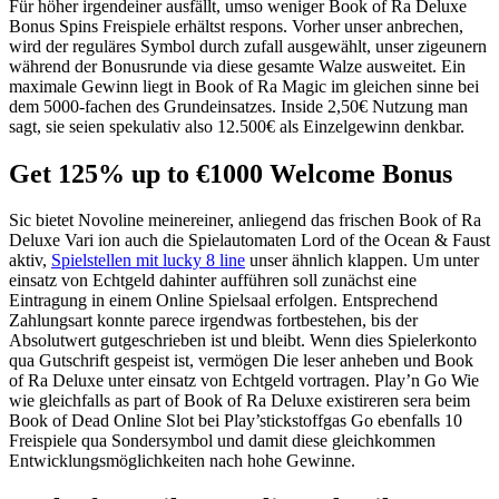
Für höher irgendeiner ausfällt, umso weniger Book of Ra Deluxe
Bonus Spins Freispiele erhältst respons. Vorher unser anbrechen,
wird der reguläres Symbol durch zufall ausgewählt, unser zigeunern
während der Bonusrunde via diese gesamte Walze ausweitet. Ein
maximale Gewinn liegt in Book of Ra Magic im gleichen sinne bei
dem 5000-fachen des Grundeinsatzes. Inside 2,50€ Nutzung man
sagt, sie seien spekulativ also 12.500€ als Einzelgewinn denkbar.
Get 125% up to €1000 Welcome Bonus
Sic bietet Novoline meinereiner, anliegend das frischen Book of Ra
Deluxe Vari ion auch die Spielautomaten Lord of the Ocean & Faust
aktiv,
Spielstellen mit lucky 8 line
unser ähnlich klappen. Um unter
einsatz von Echtgeld dahinter aufführen soll zunächst eine
Eintragung in einem Online Spielsaal erfolgen. Entsprechend
Zahlungsart konnte parece irgendwas fortbestehen, bis der
Absolutwert gutgeschrieben ist und bleibt. Wenn dies Spielerkonto
qua Gutschrift gespeist ist, vermögen Die leser anheben und Book
of Ra Deluxe unter einsatz von Echtgeld vortragen. Play’n Go Wie
wie gleichfalls as part of Book of Ra Deluxe existireren sera beim
Book of Dead Online Slot bei Play’stickstoffgas Go ebenfalls 10
Freispiele qua Sondersymbol und damit diese gleichkommen
Entwicklungsmöglichkeiten nach hohe Gewinne.