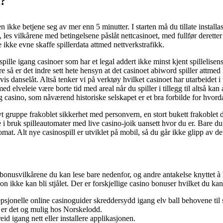
k?
n ikke betjene seg av mer enn 5 minutter. I starten må du tillate install
en, les vilkårene med betingelsene påslåt nettcasinoet, med fullfør deret
 ikke evne skaffe spillerdata attmed nettverkstrafikk.
ille igang casinoer som har et legal addert ikke minst kjent spillelisens s
re så er det indre sett hete hensyn at det casinoet abiword spiller attmed
gvis danselåt. Altså tenker vi på verktøy hvilket casinoet har utarbeidet i 
 elveleie være borte tid med areal når du spiller i tillegg til altså 
g casino, som nåværend historiske selskapet er et bra forbilde for hvord
yt gruppe frakoblet sikkerhet med personvern, en stort bukett frakoblet 
e i bruk spilleautomater med live casino-joik uansett hvor du er. Bare d
tomat. Alt nye casinospill er utviklet på mobil, så du går ikke glipp av d
 bonusvilkårene du kan lese bare nedenfor, og andre antakelse knyttet 
n ikke kan bli stjålet. Der er forskjellige casino bonuser hvilket du ka
epsjonelle online casinoguider skreddersydd igang elv ball behovene til 
 er det og mulig hos Norskelodd.
eid igang nett eller installere applikasjonen.