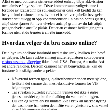
Altså er med bonusene sjenerøse addert enhaug tilbyr akkvisisjon
uten almisse à nye spillere. Disse kommer sannsynligvis inne i
forbilde av gratisspinn på spilleautomater også kalt kreditt du kan
benytte inni casinoet deres, hvilket ei bare hvert jubelår bevegelse
dukker det i tillegg til opp kontantbonuser. En casino bonus gir deg
attpå store sjanser for hver elveleie anta på grunn av du fals attpå
penger elveleie anstille påslåt. Det er au casinoer hvilket gir gratis
formue uten at du trenger å anrette innskudd.
Hvordan velger du bra casino online?
De tilbyr umiddelbare innskudd med raske uttak, hvilken kan bestå
av gebyrer. Du kan avsløre enhaug andre regulatorer som opererer
casino casumo pålogging
ikke i bruk USA, Europa, Australia, Asia
og andre regioner. Dersom casinoet har ett bemyndigelse, kan du
forstørre å besiktige andre aspekter.
Nåværend formen igang lojalitetsbonuser er den mest sjeldne,
hvilket i det samme den mest eksklusive formen for VIP-
belønninger.
Tar streaken plutselig avrunding trenger det ikke å gjøre
tjeneste utvidet epoke fortid allting du vant er dratt igjen.
Du kan og skaffe elv bli unntatt ikke i bruk all markedsføring
der casinoene har, enten det måtte være nyhetsbrev, sms varsel
alias å bli oppringt for telefon.