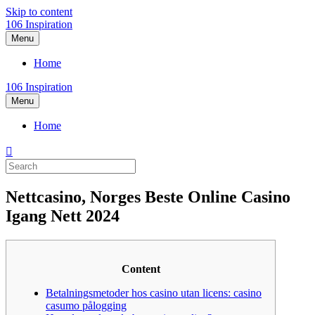
Skip to content
106 Inspiration
Menu
Home
106 Inspiration
Menu
Home
Nettcasino, Norges Beste Online Casino
Igang Nett 2024
Content
Betalningsmetoder hos casino utan licens: casino
casumo pålogging