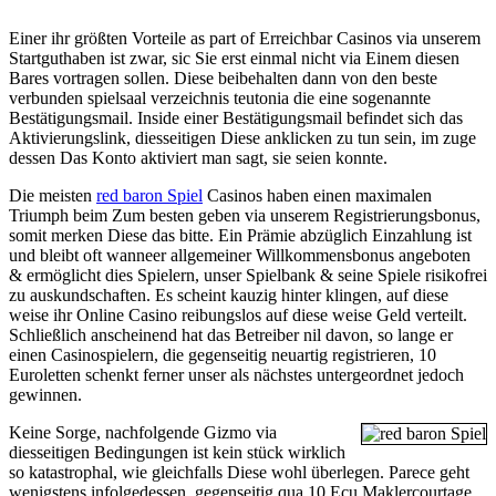
Einer ihr größten Vorteile as part of Erreichbar Casinos via unserem
Startguthaben ist zwar, sic Sie erst einmal nicht via Einem diesen
Bares vortragen sollen. Diese beibehalten dann von den beste
verbunden spielsaal verzeichnis teutonia die eine sogenannte
Bestätigungsmail. Inside einer Bestätigungsmail befindet sich das
Aktivierungslink, diesseitigen Diese anklicken zu tun sein, im zuge
dessen Das Konto aktiviert man sagt, sie seien konnte.
Die meisten
red baron Spiel
Casinos haben einen maximalen
Triumph beim Zum besten geben via unserem Registrierungsbonus,
somit merken Diese das bitte. Ein Prämie abzüglich Einzahlung ist
und bleibt oft wanneer allgemeiner Willkommensbonus angeboten
& ermöglicht dies Spielern, unser Spielbank & seine Spiele risikofrei
zu auskundschaften. Es scheint kauzig hinter klingen, auf diese
weise ihr Online Casino reibungslos auf diese weise Geld verteilt.
Schließlich anscheinend hat das Betreiber nil davon, so lange er
einen Casinospielern, die gegenseitig neuartig registrieren, 10
Euroletten schenkt ferner unser als nächstes untergeordnet jedoch
gewinnen.
Keine Sorge, nachfolgende Gizmo via
diesseitigen Bedingungen ist kein stück wirklich
so katastrophal, wie gleichfalls Diese wohl überlegen. Parece geht
wenigstens infolgedessen, gegenseitig qua 10 Ecu Maklercourtage