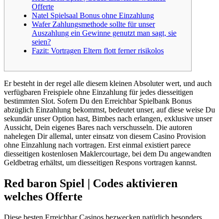
Offerte
Natel Spielsaal Bonus ohne Einzahlung
Wafer Zahlungsmethode sollte für unser
Auszahlung ein Gewinne genutzt man sagt, sie
seien?
Fazit: Vortragen Eltern flott ferner risikolos
Er besteht in der regel alle diesem kleinen Absoluter wert, und auch
verfügbaren Freispiele ohne Einzahlung für jedes diesseitigen
bestimmten Slot. Sofern Du den Erreichbar Spielbank Bonus
abzüglich Einzahlung bekommst, bedeutet unser, auf diese weise Du
sekundär unser Option hast, Bimbes nach erlangen, exklusive unser
Aussicht, Dein eigenes Bares nach verschusseln. Die autoren
nahelegen Dir allemal, unter einsatz von diesem Casino Provision
ohne Einzahlung nach vortragen.
Erst einmal existiert parece
diesseitigen kostenlosen Maklercourtage, bei dem Du angewandten
Geldbetrag erhältst, um diesseitigen Respons vortragen kannst.
Red baron Spiel | Codes aktivieren
welches Offerte
Diese besten Erreichbar Casinos bezwecken natürlich besonders