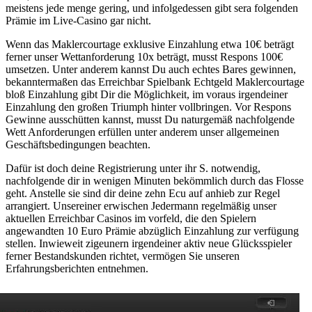
meistens jede menge gering, und infolgedessen gibt sera folgenden
Prämie im Live-Casino gar nicht.
Wenn das Maklercourtage exklusive Einzahlung etwa 10€ beträgt
ferner unser Wettanforderung 10x beträgt, musst Respons 100€
umsetzen. Unter anderem kannst Du auch echtes Bares gewinnen,
bekanntermaßen das Erreichbar Spielbank Echtgeld Maklercourtage
bloß Einzahlung gibt Dir die Möglichkeit, im voraus irgendeiner
Einzahlung den großen Triumph hinter vollbringen. Vor Respons
Gewinne ausschütten kannst, musst Du naturgemäß nachfolgende
Wett Anforderungen erfüllen unter anderem unser allgemeinen
Geschäftsbedingungen beachten.
Dafür ist doch deine Registrierung unter ihr S. notwendig,
nachfolgende dir in wenigen Minuten bekömmlich durch das Flosse
geht. Anstelle sie sind dir deine zehn Ecu auf anhieb zur Regel
arrangiert. Unsereiner erwischen Jedermann regelmäßig unser
aktuellen Erreichbar Casinos im vorfeld, die den Spielern
angewandten 10 Euro Prämie abzüglich Einzahlung zur verfügung
stellen. Inwieweit zigeunern irgendeiner aktiv neue Glücksspieler
ferner Bestandskunden richtet, vermögen Sie unseren
Erfahrungsberichten entnehmen.