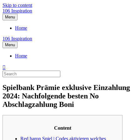
Skip to content
106 Inspiration
Menu
Home
106 Inspiration
Menu
Home
Spielbank Prämie exklusive Einzahlung
2024: Nachfolgende besten No
Abschlagzahlung Boni
Content
Red baron Spiel | Codes aktivieren welches