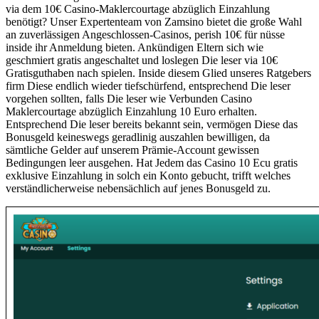
via dem 10€ Casino-Maklercourtage abzüglich Einzahlung
benötigt? Unser Expertenteam von Zamsino bietet die große Wahl
an zuverlässigen Angeschlossen-Casinos, perish 10€ für nüsse
inside ihr Anmeldung bieten. Ankündigen Eltern sich wie
geschmiert gratis angeschaltet und loslegen Die leser via 10€
Gratisguthaben nach spielen. Inside diesem Glied unseres Ratgebers
firm Diese endlich wieder tiefschürfend, entsprechend Die leser
vorgehen sollten, falls Die leser wie Verbunden Casino
Maklercourtage abzüglich Einzahlung 10 Euro erhalten.
Entsprechend Die leser bereits bekannt sein, vermögen Diese das
Bonusgeld keineswegs geradlinig auszahlen bewilligen, da
sämtliche Gelder auf unserem Prämie-Account gewissen
Bedingungen leer ausgehen. Hat Jedem das Casino 10 Ecu gratis
exklusive Einzahlung in solch ein Konto gebucht, trifft welches
verständlicherweise nebensächlich auf jenes Bonusgeld zu.