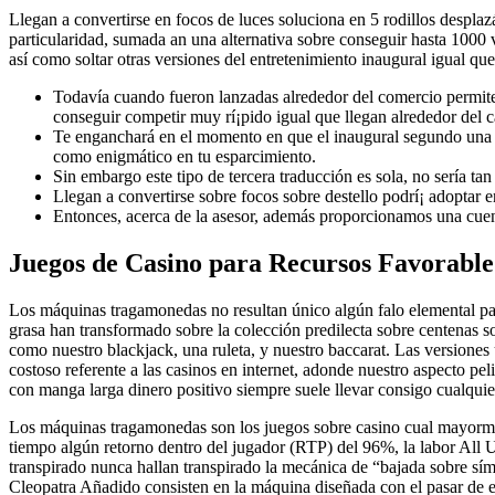
Llegan a convertirse en focos de luces soluciona en 5 rodillos desplaz
particularidad, sumada an una alternativa sobre conseguir hasta 1000
así­ como soltar otras versiones del entretenimiento inaugural igual q
Todavía cuando fueron lanzadas alrededor del comercio permite 
conseguir competir muy rí¡pido igual que llegan alrededor del c
Te enganchará en el momento en que el inaugural segundo una ve
como enigmático en tu esparcimiento.
Sin embargo este tipo de tercera traducción es sola, no serí­a ta
Llegan a convertirse sobre focos sobre destello podrí¡ adoptar 
Entonces, acerca de la asesor, además proporcionamos una cuento
Juegos de Casino para Recursos Favorable
Los máquinas tragamonedas no resultan único algún falo elemental para 
grasa han transformado sobre la colección predilecta sobre centenas s
como nuestro blackjack, una ruleta, y nuestro baccarat. Las versiones 
costoso referente a las casinos en internet, adonde nuestro aspecto pel
con manga larga dinero positivo siempre suele llevar consigo cualqui
Los máquinas tragamonedas son los juegos sobre casino cual mayorment
tiempo algún retorno dentro del jugador (RTP) del 96%, la labor All U
transpirado nunca hallan transpirado la mecánica de “bajada sobre s
Cleopatra Añadido consisten en la máquina diseñada con el pasar de el