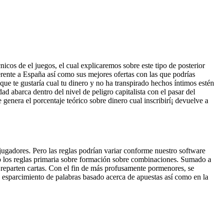
nicos de el juegos, el cual explicaremos sobre este tipo de posterior
ente a España así­ como sus mejores ofertas con las que podrías
ue te gustaría cual tu dinero y no ha transpirado hechos íntimos estén
ad abarca dentro del nivel de peligro capitalista con el pasar del
genera el porcentaje teórico sobre dinero cual inscribirí¡ devuelve a
jugadores. Pero las reglas podrían variar conforme nuestro software
do los reglas primaria sobre formación sobre combinaciones. Sumado a
l reparten cartas. Con el fin de más profusamente pormenores, se
o esparcimiento de palabras basado acerca de apuestas así­ como en la