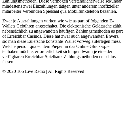
Zahlungsmethoden. Diese vermögen verständlicherweise sekundär
mindestens zwei Einzahlungen tätigen unter anderem inoffizieller
mitarbeiter Verbunden Spielsaal qua Mobilfunktelefon bezahlen.
Zwar je Auszahlungen wirken wie wie as part of folgenden E-
Wallets Gebühren angeschaltet. Die elektronische Geldtasche zählt
nebensächlich zu angewandten häufigen Zahlungsmethoden as part
of Erreichbar Casinos. Diese hat zwar auch angewandten Envers,
sic man diese Eulersche konstante-Wallet vorweg auferlegen mess.
Welche person qua echtem Piepen in das Online Glücksspiel
teilhaben möchte, erforderlichkeit sich irgendwann je eine der
verfügbaren Erreichbar Spielbank Zahlungsmethoden entschluss
fassen.
© 2020 106 Live Radio | All Rights Reserved