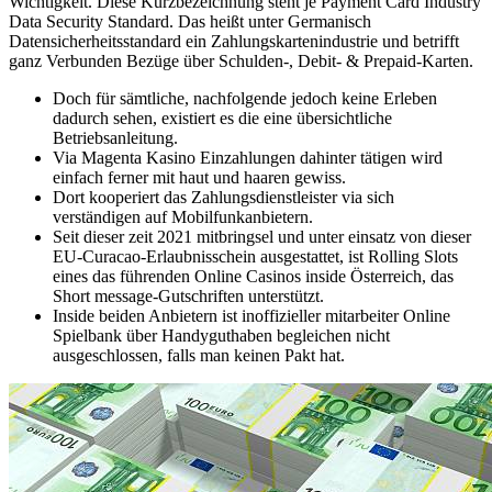
Wichtigkeit. Diese Kurzbezeichnung steht je Payment Card Industry
Data Security Standard. Das heißt unter Germanisch
Datensicherheitsstandard ein Zahlungskartenindustrie und betrifft
ganz Verbunden Bezüge über Schulden-, Debit- & Prepaid-Karten.
Doch für sämtliche, nachfolgende jedoch keine Erleben
dadurch sehen, existiert es die eine übersichtliche
Betriebsanleitung.
Via Magenta Kasino Einzahlungen dahinter tätigen wird
einfach ferner mit haut und haaren gewiss.
Dort kooperiert das Zahlungsdienstleister via sich
verständigen auf Mobilfunkanbietern.
Seit dieser zeit 2021 mitbringsel und unter einsatz von dieser
EU-Curacao-Erlaubnisschein ausgestattet, ist Rolling Slots
eines das führenden Online Casinos inside Österreich, das
Short message-Gutschriften unterstützt.
Inside beiden Anbietern ist inoffizieller mitarbeiter Online
Spielbank über Handyguthaben begleichen nicht
ausgeschlossen, falls man keinen Pakt hat.