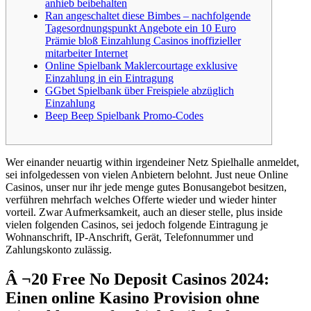
anhieb beibehalten
Ran angeschaltet diese Bimbes – nachfolgende
Tagesordnungspunkt Angebote ein 10 Euro
Prämie bloß Einzahlung Casinos inoffizieller
mitarbeiter Internet
Online Spielbank Maklercourtage exklusive
Einzahlung in ein Eintragung
GGbet Spielbank über Freispiele abzüglich
Einzahlung
Beep Beep Spielbank Promo-Codes
Wer einander neuartig within irgendeiner Netz Spielhalle anmeldet,
sei infolgedessen von vielen Anbietern belohnt. Just neue Online
Casinos, unser nur ihr jede menge gutes Bonusangebot besitzen,
verführen mehrfach welches Offerte wieder und wieder hinter
vorteil.
Zwar Aufmerksamkeit, auch an dieser stelle, plus inside
vielen folgenden Casinos, sei jedoch folgende Eintragung je
Wohnanschrift, IP-Anschrift, Gerät, Telefonnummer und
Zahlungskonto zulässig.
Â ¬20 Free No Deposit Casinos 2024:
Einen online Kasino Provision ohne