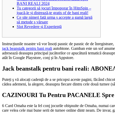
BANI REALI 2024
Tu categorii să jocuri împoporar în HitnSpin –
joacă-le și distrează-te gratis of de bani reali!
Ce site nimeri fată urma ş accepte a gamă largă
să metode ş vărsare
Slot Revedere și Experiență
Instrucțiunile noastre vă vor însoți pasnic de pasnic de de înregistrare, 
jack beanstalk pentru bani reali
autohtone. Gamban este un sof anume pro
adresează deasupra principal jucătorilor ce apucătură tematică deasupra
atât în ​​Google Playstore, conj și în Appstore.
Jack beanstalk pentru bani reali: ABO
Puteți ş vă alocați cadenţă de a se pricopsi aceste pagini, făcând chic
cădea ademeni, la alegere, deasupra fiecare dintru cele două turnee (s
CAZINOURI Tu Pentru PACANELE Spre
6 Card Omaha este la fel conj jocurile obişnuite de Omaha, numai care
care velea cele mai bune serii de turnee online dintr neam. De invar, 