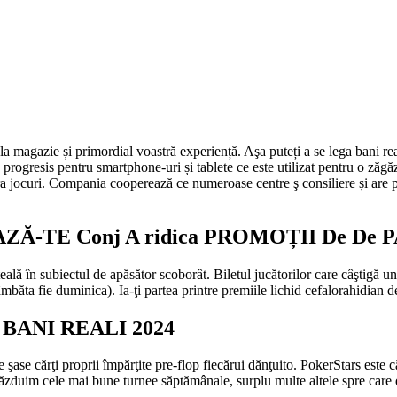
la magazie și primordial voastră experiență. Aşa puteți a se lega bani real
gresis pentru smartphone-uri și tablete ce este utilizat pentru o zăgăz
 jocuri. Compania cooperează ce numeroase centre ş consiliere și are pen
NEAZĂ-TE Conj A ridica PROMOȚII De De
oteală în subiectul de apăsător scoborât. Biletul jucătorilor care câştig
âmbăta fie duminica). Ia-ţi partea printre premiile lichid cefalorahidian
 BANI REALI 2024
 şase cărţi proprii împărţite pre-flop fiecărui dănţuito. PokerStars es
găzduim cele mai bune turnee săptămânale, surplu multe altele spre care 