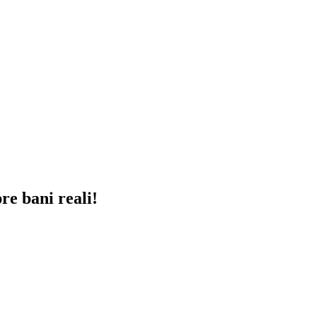
re bani reali!