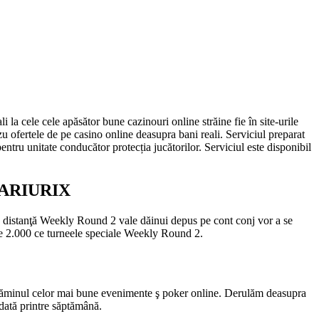
i la cele cele apăsător bune cazinouri online străine fie în site-urile
u ofertele de pe casino online deasupra bani reali.
Serviciul preparat
tru unitate conducător protecția jucătorilor. Serviciul este disponibil
 PARIURIX
ă un distanţă Weekly Round 2 vale dăinui depus pe cont conj vor a se
 de 2.000 ce turneele speciale Weekly Round 2.
te căminul celor mai bune evenimente ş poker online. Derulăm deasupra
dată printre săptămână.