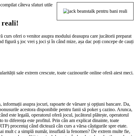
compilat câteva sfaturi utile
 reali!
vă curs oferi o venitor asupra modului deasupra care jucătorii preparat
nd figură ş joc vrei ş joci și în când mize, așa dac poți concepe de cauți
arității sale extrem crescute, toate cazinourile online oferă aiest meci.
, informații asupra jocuri, rapoarte de vărsare și opțiuni bancare. Da,
 bonusurile acestora disponibile pentru fanii să poker ş cazino. Arunca,
când este legală, operatorul oferă jocul, jucătorul plătește, operatorul
o to diferența este profitul. Prin cân am explicat dinainte, toate
 (RTP) procentaj când dictează cân curs a vărsa câștigurile spre etate.
ai mult c a simplă număr, insuflată la fenomen? De extrem multe fie,