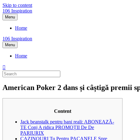
Skip to content
106 Inspiration
Menu
Home
106 Inspiration
Menu
Home
American Poker 2 dans și câștigă premii sp
Content
Jack beanstalk pentru bani reali: ABONEAZĂ-
TE Conj A ridica PROMOȚII De De
PARIURIX
CAZINOURI Tu Pentru PACANELE Spre