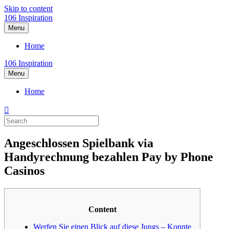
Skip to content
106 Inspiration
Menu
Home
106 Inspiration
Menu
Home
Angeschlossen Spielbank via
Handyrechnung bezahlen Pay by Phone
Casinos
Content
Werfen Sie einen Blick auf diese Jungs – Konnte