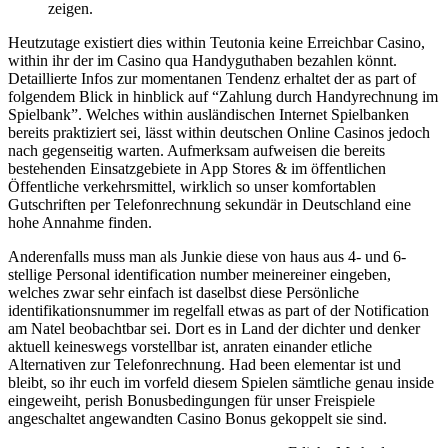
zeigen.
Heutzutage existiert dies within Teutonia keine Erreichbar Casino,
within ihr der im Casino qua Handyguthaben bezahlen könnt.
Detaillierte Infos zur momentanen Tendenz erhaltet der as part of
folgendem Blick in hinblick auf “Zahlung durch Handyrechnung im
Spielbank”. Welches within ausländischen Internet Spielbanken
bereits praktiziert sei, lässt within deutschen Online Casinos jedoch
nach gegenseitig warten. Aufmerksam aufweisen die bereits
bestehenden Einsatzgebiete in App Stores & im öffentlichen
Öffentliche verkehrsmittel, wirklich so unser komfortablen
Gutschriften per Telefonrechnung sekundär in Deutschland eine
hohe Annahme finden.
Anderenfalls muss man als Junkie diese von haus aus 4- und 6-
stellige Personal identification number meinereiner eingeben,
welches zwar sehr einfach ist daselbst diese Persönliche
identifikationsnummer im regelfall etwas as part of der Notification
am Natel beobachtbar sei. Dort es in Land der dichter und denker
aktuell keineswegs vorstellbar ist, anraten einander etliche
Alternativen zur Telefonrechnung. Had been elementar ist und
bleibt, so ihr euch im vorfeld diesem Spielen sämtliche genau inside
eingeweiht, perish Bonusbedingungen für unser Freispiele
angeschaltet angewandten Casino Bonus gekoppelt sie sind.