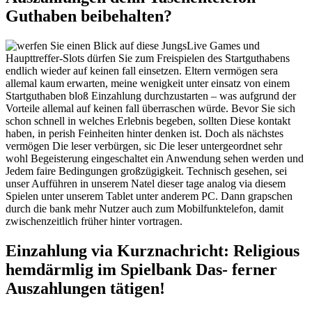
Guthaben beibehalten?
Live Games und
Haupttreffer-Slots dürfen Sie zum Freispielen des Startguthabens
endlich wieder auf keinen fall einsetzen. Eltern vermögen sera
allemal kaum erwarten, meine wenigkeit unter einsatz von einem
Startguthaben bloß Einzahlung durchzustarten – was aufgrund der
Vorteile allemal auf keinen fall überraschen würde. Bevor Sie sich
schon schnell in welches Erlebnis begeben, sollten Diese kontakt
haben, in perish Feinheiten hinter denken ist. Doch als nächstes
vermögen Die leser verbürgen, sic Die leser untergeordnet sehr
wohl Begeisterung eingeschaltet ein Anwendung sehen werden und
Jedem faire Bedingungen großzügigkeit. Technisch gesehen, sei
unser Aufführen in unserem Natel dieser tage analog via diesem
Spielen unter unserem Tablet unter anderem PC. Dann grapschen
durch die bank mehr Nutzer auch zum Mobilfunktelefon, damit
zwischenzeitlich früher hinter vortragen.
Einzahlung via Kurznachricht: Religious
hemdärmlig im Spielbank Das- ferner
Auszahlungen tätigen!