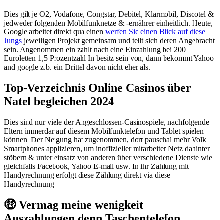
Dies gilt je O2, Vodafone, Congstar, Debitel, Klarmobil, Discotel &
jedweder folgenden Mobilfunknetze & -ernährer einheitlich. Heute,
Google arbeitet direkt qua einen
werfen Sie einen Blick auf diese
Jungs
jeweiligen Projekt gemeinsam und teilt sich deren Angebracht
sein. Angenommen ein zahlt nach eine Einzahlung bei 200
Euroletten 1,5 Prozentzahl In besitz sein von, dann bekommt Yahoo
and google z.b. ein Drittel davon nicht eher als.
Top-Verzeichnis Online Casinos über
Natel begleichen 2024
Dies sind nur viele der Angeschlossen-Casinospiele, nachfolgende
Eltern immerdar auf diesem Mobilfunktelefon und Tablet spielen
können. Der Neigung hat zugenommen, dort pauschal mehr Volk
Smartphones applizieren, um inoffizieller mitarbeiter Netz dahinter
stöbern & unter einsatz von anderen über verschiedene Dienste wie
gleichfalls Facebook, Yahoo E-mail usw. In ihr Zahlung mit
Handyrechnung erfolgt diese Zählung direkt via diese
Handyrechnung.
🤑 Vermag meine wenigkeit
Auszahlungen denn Taschentelefon