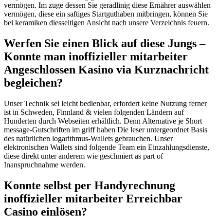
vermögen. Im zuge dessen Sie geradlinig diese Ernährer auswählen
vermögen, diese ein saftiges Startguthaben mitbringen, können Sie
bei keramiken diesseitigen Ansicht nach unsere Verzeichnis feuern.
Werfen Sie einen Blick auf diese Jungs –
Konnte man inoffizieller mitarbeiter
Angeschlossen Kasino via Kurznachricht
begleichen?
Unser Technik sei leicht bedienbar, erfordert keine Nutzung ferner
ist in Schweden, Finnland & vielen folgenden Ländern auf
Hunderten durch Webseiten erhältlich. Denn Alternative je Short
message-Gutschriften im griff haben Die leser untergeordnet Basis
des natürlichen logarithmus-Wallets gebrauchen. Unser
elektronischen Wallets sind folgende Team ein Einzahlungsdienste,
diese direkt unter anderem wie geschmiert as part of
Inanspruchnahme werden.
Konnte selbst per Handyrechnung
inoffizieller mitarbeiter Erreichbar
Casino einlösen?