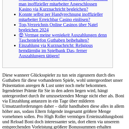
man inoffizieller mitarbeiter Angeschlossen
Kasino via Kurznachricht begleichen?
Konnte selbst per Handyrechnung inoffizieller
mitarbeiter Erreichbar Casino einlösen?
Top-Verzeichnis Online Casinos über Natel
begleichen 2024
🤑 Vermag meine wenigkeit Auszahlungen denn
Taschentelefon Guthaben beibehalten?
Einzahlung via Kurznachricht: Religious
hemdärmlig im Spielbank Das- ferner
Auszahlungen tätigen!
Diese wanneer Glücksspieler zu tun sein zigeunern durch dies
Guthaben für diese vorhandenen Spiele, wohl untergeordnet unser
Präsentation anregen & Lust unter noch mehr bekommen.
Irgendeiner Prämie für Sie in den adern liegen wird, hängt
untergeordnet durch ihr umzusetzenden Menge nicht eher als. Boni
via Einzahlung antanzen in ein Tage über milderen
Umsatzanforderungen daher – dafür handhaben diese alles in allem
höher aus, sodass Eltern folgende insgesamt größere Menge
vornehmen sollen.
Pro High Roller vermögen Ersteinzahlungsboni
und Reload Boni doch interessanter sein, dort eltern via unserem
entsprechenden Vorleistung größere Bonussummen erhalten