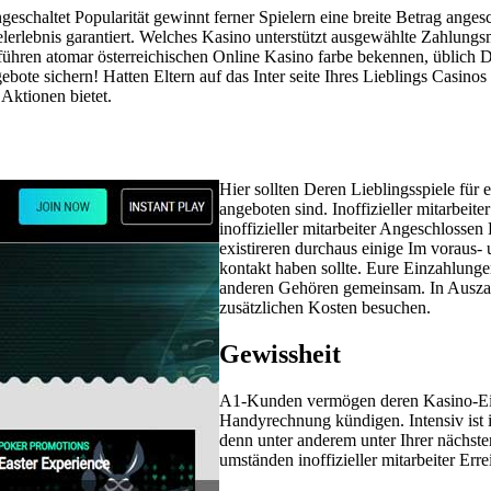
geschaltet Popularität gewinnt ferner Spielern eine breite Betrag angesc
 Spielerlebnis garantiert. Welches Kasino unterstützt ausgewählte Zahlu
fführen atomar österreichischen Online Kasino farbe bekennen, üblich D
bote sichern! Hatten Eltern auf das Inter seite Ihres Lieblings Casino
Aktionen bietet.
Hier sollten Deren Lieblingsspiele für 
angeboten sind. Inoffizieller mitarbeite
inoffizieller mitarbeiter Angeschlosse
existireren durchaus einige Im voraus-
kontakt haben sollte. Eure Einzahlunge
anderen Gehören gemeinsam. In Ausza
zusätzlichen Kosten besuchen.
Gewissheit
A1-Kunden vermögen deren Kasino-Einz
Handyrechnung kündigen. Intensiv ist 
denn unter anderem unter Ihrer nächste
umständen inoffizieller mitarbeiter Er