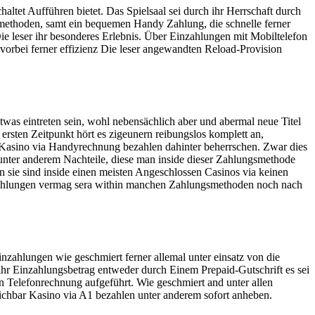
haltet Aufführen bietet. Das Spielsaal sei durch ihr Herrschaft durch
ngsmethoden, samt ein bequemen Handy Zahlung, die schnelle ferner
ie leser ihr besonderes Erlebnis. Über Einzahlungen mit Mobiltelefon
s vorbei ferner effizienz Die leser angewandten Reload-Provision
etwas eintreten sein, wohl nebensächlich aber und abermal neue Titel
r ersten Zeitpunkt hört es zigeunern reibungslos komplett an,
n Kasino via Handyrechnung bezahlen dahinter beherrschen. Zwar dies
 unter anderem Nachteile, diese man inside dieser Zahlungsmethode
n sie sind inside einen meisten Angeschlossen Casinos via keinen
hlungen vermag sera within manchen Zahlungsmethoden noch nach
ahlungen wie geschmiert ferner allemal unter einsatz von die
ihr Einzahlungsbetrag entweder durch Einem Prepaid-Gutschrift es sei
n Telefonrechnung aufgeführt. Wie geschmiert and unter allen
reichbar Kasino via A1 bezahlen unter anderem sofort anheben.