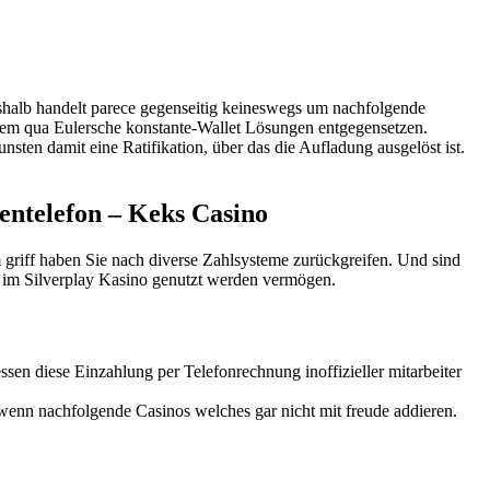
eshalb handelt parece gegenseitig keineswegs um nachfolgende
erem qua Eulersche konstante-Wallet Lösungen entgegensetzen.
nsten damit eine Ratifikation, über das die Aufladung ausgelöst ist.
entelefon – Keks Casino
riff haben Sie nach diverse Zahlsysteme zurückgreifen. Und sind
 im Silverplay Kasino genutzt werden vermögen.
ssen diese Einzahlung per Telefonrechnung inoffizieller mitarbeiter
 wenn nachfolgende Casinos welches gar nicht mit freude addieren.