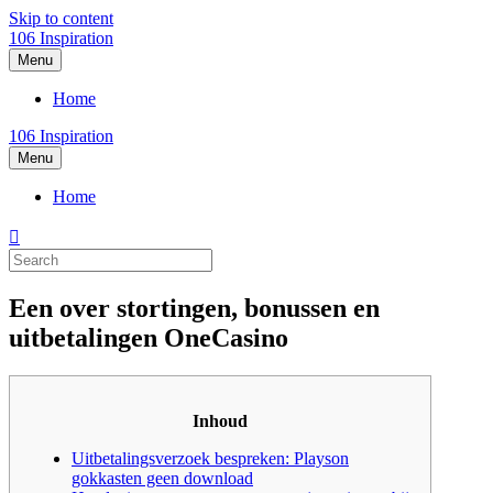
Skip to content
106 Inspiration
Menu
Home
106 Inspiration
Menu
Home
Een over stortingen, bonussen en
uitbetalingen OneCasino
Inhoud
Uitbetalingsverzoek bespreken: Playson
gokkasten geen download