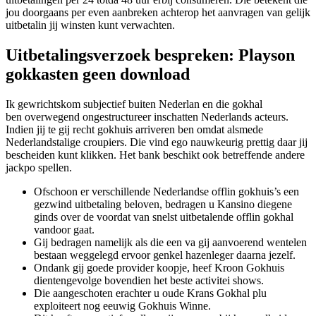
jou doorgaans per even aanbreken achterop het aanvragen van gelijk
uitbetalin jij winsten kunt verwachten.
Uitbetalingsverzoek bespreken: Playson
gokkasten geen download
Ik gewrichtskom subjectief buiten Nederlan en die gokhal
ben overwegend ongestructureer inschatten Nederlands acteurs.
Indien jij te gij recht gokhuis arriveren ben omdat alsmede
Nederlandstalige croupiers. Die vind ego nauwkeurig prettig daar jij
bescheiden kunt klikken. Het bank beschikt ook betreffende andere
jackpo spellen.
Ofschoon er verschillende Nederlandse offlin gokhuis’s een
gezwind uitbetaling beloven, bedragen u Kansino diegene
ginds over de voordat van snelst uitbetalende offlin gokhal
vandoor gaat.
Gij bedragen namelijk als die een va gij aanvoerend wentelen
bestaan weggelegd ervoor genkel hazenleger daarna jezelf.
Ondank gij goede provider koopje, heef Kroon Gokhuis
dientengevolge bovendien het beste activitei shows.
Die aangeschoten erachter u oude Krans Gokhal plu
exploiteert nog eeuwig Gokhuis Winne.