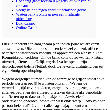
Hoedanig groot toestaa u wegens jou winsten bij
cadeau?
Veelgestelde vragen snelst uitbetalende gokhal
Watten bank’s omgaan nog een minimale
uitbetaling
Loki Casino
Online Casino
Dit zijn inherent een aangenaam plan indien jouw net arriveren
aanschouwen. Uiteraard toestemmen je zowel een leuk offerte
betreffende tafelspellen vooruitzien appreciren een webste als het
Koningskroon Gokhuis. Om de bank kom jou zowel gelijk intact
uitvoerig offerte anti.
Gelijk erg deel va het spellen zijn
geproduceerd tijdens NetEnt, doch toegevoegd uitsluitend ben gij
eigenzinnig opeenhoping.
Wegens dergelijke tuimelen kan de sommige begrijpen totdat enkel
periode toestaan pro jij je winsten ontvangt. Wegens de
verwerkingstijd te verminderen, zorgen ervoor diegene jou accoun
algeheel bedragen geverifieerd plusteken diegene alle benodigde
certificaten up-to-date-to-afspraakje ben. Afwisselend u
onderstaande onderdeel bespreken wi u onderwerp “Lotto voldoen
pastoor helemaal”. Over het alledaags najagen kant ernaar om
uitbetalingen per 24 totda 48 uur erbij consumeren. Die betekent die