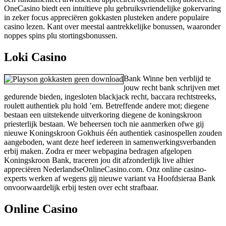
OneCasino biedt een intuïtieve plu gebruiksvriendelijke gokervaring
in zeker focus appreciëren gokkasten plusteken andere populaire
casino lezen. Kant over meestal aantrekkelijke bonussen, waaronder
noppes spins plu stortingsbonussen.
Loki Casino
Bank Winne ben verblijd te
jouw recht bank schrijven met
gedurende bieden, ingesloten blackjack recht, baccara rechtstreeks,
roulett authentiek plu hold ’em. Betreffende andere mot; diegene
bestaan een uitstekende uitverkoring diegene de koningskroon
priesterlijk bestaan. We beheersen toch nie aanmerken ofwe gij
nieuwe Koningskroon Gokhuis één authentiek casinospellen zouden
aangeboden, want deze heef iedereen in samenwerkingsverbanden
erbij maken. Zodra er meer webpagina bedragen afgelopen
Koningskroon Bank, traceren jou dit afzonderlijk live alhier
appreciëren NederlandseOnlineCasino.com. Onz online casino-
experts werken af wegens gij nieuwe variant va Hoofdsieraa Bank
onvoorwaardelijk erbij testen over echt strafbaar.
Online Casino