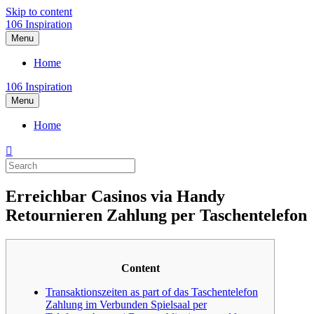
Skip to content
106 Inspiration
Menu
Home
106 Inspiration
Menu
Home
Erreichbar Casinos via Handy
Retournieren Zahlung per Taschentelefon
Content
Transaktionszeiten as part of das Taschentelefon
Zahlung im Verbunden Spielsaal per