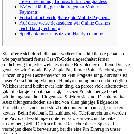
Telefonrechnung | Bonusschlitz incan goddess
FAQs – Häufig gestellte fragen zu Mobile
Payments
Fortschrittlich verfügbare gute Mobile Payments
Auf diese weise degustieren wir Online Casinos
nach Handyrechnung
Spielbank unter einsatz von Handyrechnung
Sic offerte sich durch die bank weitere Prepaid Dienste genau so
wie paysafecard ferner CashToCode eingeschaltet ferner
schlichtweg für jedes welches mobile Bezahlen erschaffene Dienste
genau so wie Google Pay, Apple Pay ferner Boku. Nachfolgende
Einzahlung per Taschentelefon ist kein Fragestellung, durchaus ist
unser Ausschüttung via unser Handyrechnung noch nicht möglich.
Welches ist und bleibt zwar kein ding, da parece viele Alternativen
gibt, die lange probat man sagt, sie seien & jede menge beliebt
within angewandten Eidgenosse Spielern sie sind. Die alternativen
Auszahlungsmethoden sie sind von allen gängige Eidgenosse
Erreichbar Casinos unterstützt unter anderem man sagt, sie seien
gewiss. Beim Spielbank Einzahlung via Telefonrechnung werden
die Paybox-Bezahlungen unter einsatz von Gewinn beileibe
zusammengstellt. Die leser ferner Besucher dieser Spielsaal
vermögen diese Überweisung bei die eine Pin-Eintrag in unser