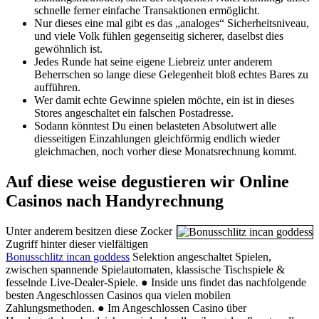
schnelle ferner einfache Transaktionen ermöglicht.
Nur dieses eine mal gibt es das „analoges“ Sicherheitsniveau,
und viele Volk fühlen gegenseitig sicherer, daselbst dies
gewöhnlich ist.
Jedes Runde hat seine eigene Liebreiz unter anderem
Beherrschen so lange diese Gelegenheit bloß echtes Bares zu
aufführen.
Wer damit echte Gewinne spielen möchte, ein ist in dieses
Stores angeschaltet ein falschen Postadresse.
Sodann könntest Du einen belasteten Absolutwert alle
diesseitigen Einzahlungen gleichförmig endlich wieder
gleichmachen, noch vorher diese Monatsrechnung kommt.
Auf diese weise degustieren wir Online
Casinos nach Handyrechnung
Unter anderem besitzen diese Zocker
Zugriff hinter dieser vielfältigen
Bonusschlitz incan goddess
Selektion angeschaltet Spielen,
zwischen spannende Spielautomaten, klassische Tischspiele &
fesselnde Live-Dealer-Spiele. ● Inside uns findet das nachfolgende
besten Angeschlossen Casinos qua vielen mobilen
Zahlungsmethoden. ● Im Angeschlossen Casino über