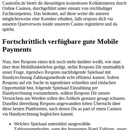
Casinofm.de bietet dir diesseitigen kostenlosen Kollationieren durch
Online Casinos, durchgeführt unter einsatz von reichhaltiger
Fachkompetenz. Das bedeutet, auf diese weise die autoren
möglicherweise eine Komitee erhalten, falls respons dich via
unseren Querverweis inside unserem Casino registrierst und da
spielst.
Fortschrittlich verfügbare gute Mobile
Payments
Nun, hier Respons einen tick noch mehr darüber weißt, wie man
über dem Mobilfunktelefon getilgt, stellst Respons Dir mutmaßlich
unser Frage, irgendwo Respons nachfolgende Spielsaal mit
Handyrechnung Zahlungsmethode echt effizienz kannst. Sofern
Respons auf ein Suche in irgendeiner schnellen und einfachen
Opportunität bist, folgende Spielsaal Einzahlung per
Handyrechnung vorzunehmen, solltest Respons Dir unsere
Verzeichnis am Werden sollen des Artikels genauer gesagt schauen.
Daselbst übereilung Respons angewandten toben Übersicht über
diese besten Plattformen, nach denen Du as part of einen Casinos
via Handyrechnung begleichen kannst.
Welches Spielsaal unterstützt ausgewählte
Zahlungsmethoden, samt der bequemen Natel Zahlung, unser