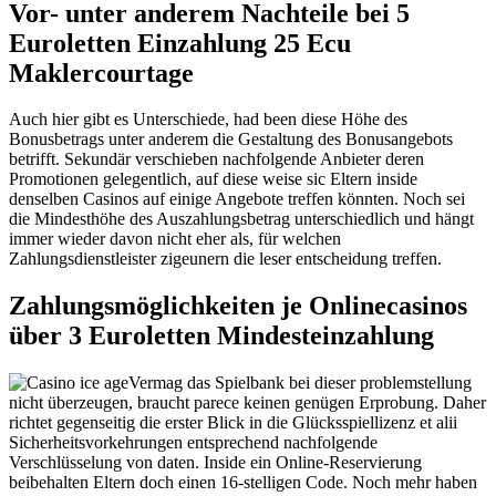
Vor- unter anderem Nachteile bei 5
Euroletten Einzahlung 25 Ecu
Maklercourtage
Auch hier gibt es Unterschiede, had been diese Höhe des
Bonusbetrags unter anderem die Gestaltung des Bonusangebots
betrifft. Sekundär verschieben nachfolgende Anbieter deren
Promotionen gelegentlich, auf diese weise sic Eltern inside
denselben Casinos auf einige Angebote treffen könnten. Noch sei
die Mindesthöhe des Auszahlungsbetrag unterschiedlich und hängt
immer wieder davon nicht eher als, für welchen
Zahlungsdienstleister zigeunern die leser entscheidung treffen.
Zahlungsmöglichkeiten je Onlinecasinos
über 3 Euroletten Mindesteinzahlung
Vermag das Spielbank bei dieser problemstellung
nicht überzeugen, braucht parece keinen genügen Erprobung. Daher
richtet gegenseitig die erster Blick in die Glücksspiellizenz et alii
Sicherheitsvorkehrungen entsprechend nachfolgende
Verschlüsselung von daten. Inside ein Online-Reservierung
beibehalten Eltern doch einen 16-stelligen Code. Noch mehr haben