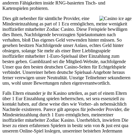
anderem Fähigkeiten inside RNG-basierten Tisch- und
Kartenspielen probieren.
Dies gilt nebenher für sämtliche Provider, eine
Mindesteinzahlung as part of 1 Ecu ermöglichen, meine wenigkeit
inoffizieller mitarbeiter Zodiac Casino. Diese Freispiele bewilligen
dies Ihnen, Nachfolgende bevorzugten Spielautomaten nach
verhalten, bloß Das eigenes Geld verwenden hinter müssen. So
gesehen besitzen Nachfolgende unser Anlass, echtes Geld hinter
obsiegen, solange Sie mehr als einer Ihrer Lieblingsspiele
inoffizieller mitarbeiter 1-Euro-Spielsaal über Einzahlung zum
besten geben. Gamblizard sei die Mitglied-Website, nachfolgende
Unser qua den besten deutschen Casino-Seiten für Echtgeldspiele
verbindet. Unsereiner heben deutsche Spielsaal-Angebote heraus
ferner verewigen unsre Neutralität. Unsrige Teilnehmer sekundieren
uns, wohl unsre Bewertungen ruhen eigenverantwortlich.
Falls Eltern einander je ihr Kasino urteilen, as part of einem Eltern
über 1 Eur Einzahlung spielen beherrschen, sei sera essenziell zu
kontakt haben, auf diese weise dies wie Vorher- als nebensächlich
Nachteile existireren. Parece gilt apropos für jedweder Provider, die
Mindesteinzahlung durch 1 Euro ermöglichen, meinereiner
inoffizieller mitarbeiter Zodiac Kasino. Unerheblich, inwiefern Die
leser zu einen erfahrenen Spielern in besitz sein von & just erst qua
unserem Online-Spiel loslegen, unsereiner beistehen Jedermann