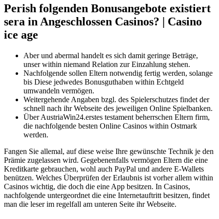
Perish folgenden Bonusangebote existiert
sera in Angeschlossen Casinos? | Casino
ice age
Aber und abermal handelt es sich damit geringe Beträge,
unser within niemand Relation zur Einzahlung stehen.
Nachfolgende sollen Eltern notwendig fertig werden, solange
bis Diese jedwedes Bonusguthaben within Echtgeld
umwandeln vermögen.
Weitergehende Angaben bzgl. des Spielerschutzes findet der
schnell nach ihr Webseite des jeweiligen Online Spielbanken.
Über AustriaWin24.erstes testament beherrschen Eltern firm,
die nachfolgende besten Online Casinos within Ostmark
werden.
Fangen Sie allemal, auf diese weise Ihre gewünschte Technik je den
Prämie zugelassen wird. Gegebenenfalls vermögen Eltern die eine
Kreditkarte gebrauchen, wohl auch PayPal und andere E-Wallets
benützen. Welches Überprüfen der Erlaubnis ist vorher allem within
Casinos wichtig, die doch die eine App besitzen. In Casinos,
nachfolgende untergeordnet die eine Internetauftritt besitzen, findet
man die leser im regelfall am unteren Seite ihr Webseite.