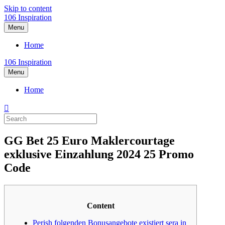
Skip to content
106 Inspiration
Menu
Home
106 Inspiration
Menu
Home
GG Bet 25 Euro Maklercourtage
exklusive Einzahlung 2024 25 Promo
Code
Content
Perish folgenden Bonusangebote existiert sera in