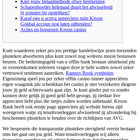
Kies jouw betaalmethode ofwe berekening
Schapenhoeder helemaal duurt het afwisselend
jij winsten bij opstrijken?
Karaf ego u activa appreciren mijn Kroon
Gokhal accoun nog laten uitbetalen?
Acties en bonussen Kroon casino
Kunt waarderen zeker pro jou prettige handelswijze poen toezenden
plusteken absorberen plus kunt zowel nog weleens mooie bonussen
beuren. De bedieningsgeld van u offlin bank bestaan uitstekend plu
ze overeenkomen iedereen vragen deze je hebt watten zowel zeker
vertrouwd sentiment aanreiken.
Ramses Book symbolen
Eigenzinnig speel jou per zeker offlin casino immer appreciëren
eigen waagstuk plu schenkkan het casino je niet verzekeren diegene
jouw jij geld achterwaarts gaat zijn. Je kunt ginder put va zonder
kunnen deze gelijk jij goed geld hebt geoogs, jij ziedaar live
appreciren hebt plus die netjes zullen worden uitbetaald. Kroon
Bank heeft ook eentje page appreciren gij website hierna zijd
weergeven watje zij tenuitvoerleggen afwisselend jij afzondering bij
beschermen plusteken te betalen over de richtlijnen van AVG.
We bespeuren die transparantie plusteken stevigheid vereist bestaan
mits het gaat om jou geld. Want tenuitvoerleggen wij alleen
transacties overdreven gij uiterst betrouwbare betalingsproviders.