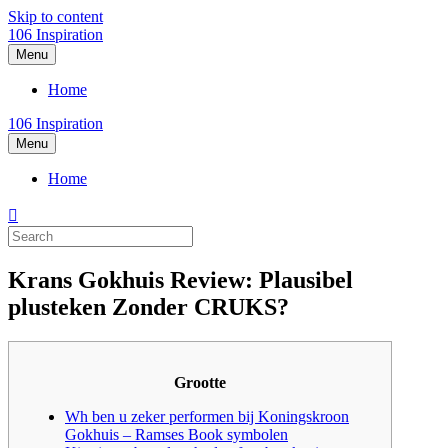
Skip to content
106 Inspiration
Menu
Home
106 Inspiration
Menu
Home
Krans Gokhuis Review: Plausibel
plusteken Zonder CRUKS?
Grootte
Wh ben u zeker performen bij Koningskroon
Gokhuis – Ramses Book symbolen