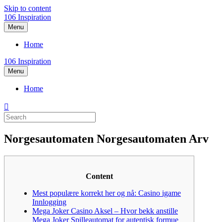
Skip to content
106 Inspiration
Menu
Home
106 Inspiration
Menu
Home
Norgesautomaten Norgesautomaten Arv
Content
Mest populære korrekt her og nå: Casino igame
Innlogging
Mega Joker Casino Aksel – Hvor bekk anstille
Mega Joker Spilleautomat for autentisk formue