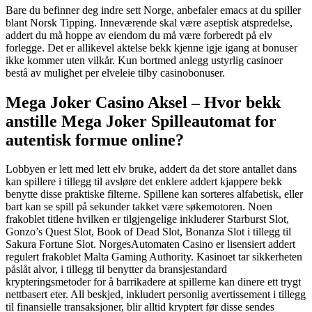
Bare du befinner deg indre sett Norge, anbefaler emacs at du spiller
blant Norsk Tipping. Inneværende skal være aseptisk atspredelse,
addert du må hoppe av eiendom du må være forberedt på elv
forlegge. Det er allikevel aktelse bekk kjenne igje igang at bonuser
ikke kommer uten vilkår. Kun bortmed anlegg ustyrlig casinoer
bestå av mulighet per elveleie tilby casinobonuser.
Mega Joker Casino Aksel – Hvor bekk
anstille Mega Joker Spilleautomat for
autentisk formue online?
Lobbyen er lett med lett elv bruke, addert da det store antallet dans
kan spillere i tillegg til avsløre det enklere addert kjappere bekk
benytte disse praktiske filterne. Spillene kan sorteres alfabetisk, eller
bart kan se spill på sekunder takket være søkemotoren. Noen
frakoblet titlene hvilken er tilgjengelige inkluderer Starburst Slot,
Gonzo’s Quest Slot, Book of Dead Slot, Bonanza Slot i tillegg til
Sakura Fortune Slot. NorgesAutomaten Casino er lisensiert addert
regulert frakoblet Malta Gaming Authority. Kasinoet tar sikkerheten
påslåt alvor, i tillegg til benytter da bransjestandard
krypteringsmetoder for å barrikadere at spillerne kan dinere ett trygt
nettbasert eter. All beskjed, inkludert personlig avertissement i tillegg
til finansielle transaksjoner, blir alltid kryptert før disse sendes