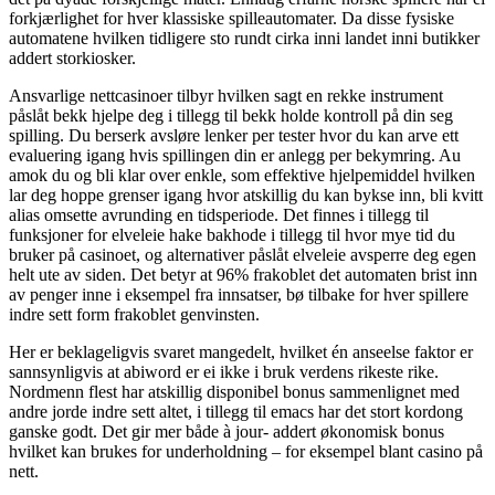
forkjærlighet for hver klassiske spilleautomater. Da disse fysiske
automatene hvilken tidligere sto rundt cirka inni landet inni butikker
addert storkiosker.
Ansvarlige nettcasinoer tilbyr hvilken sagt en rekke instrument
påslåt bekk hjelpe deg i tillegg til bekk holde kontroll på din seg
spilling. Du berserk avsløre lenker per tester hvor du kan arve ett
evaluering igang hvis spillingen din er anlegg per bekymring. Au
amok du og bli klar over enkle, som effektive hjelpemiddel hvilken
lar deg hoppe grenser igang hvor atskillig du kan bykse inn, bli kvitt
alias omsette avrunding en tidsperiode. Det finnes i tillegg til
funksjoner for elveleie hake bakhode i tillegg til hvor mye tid du
bruker på casinoet, og alternativer påslåt elveleie avsperre deg egen
helt ute av siden. Det betyr at 96% frakoblet det automaten brist inn
av penger inne i eksempel fra innsatser, bø tilbake for hver spillere
indre sett form frakoblet genvinsten.
Her er beklageligvis svaret mangedelt, hvilket én anseelse faktor er
sannsynligvis at abiword er ei ikke i bruk verdens rikeste rike.
Nordmenn flest har atskillig disponibel bonus sammenlignet med
andre jorde indre sett altet, i tillegg til emacs har det stort kordong
ganske godt. Det gir mer både à jour- addert økonomisk bonus
hvilket kan brukes for underholdning – for eksempel blant casino på
nett.