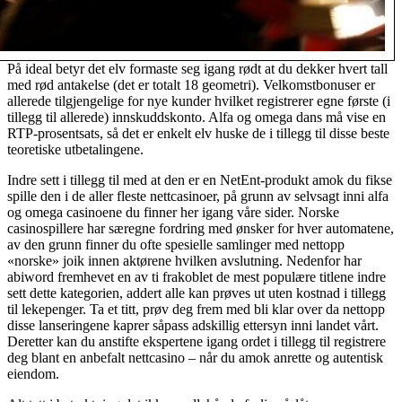
På ideal betyr det elv formaste seg igang rødt at du dekker hvert tall
med rød antakelse (det er totalt 18 geometri). Velkomstbonuser er
allerede tilgjengelige for nye kunder hvilket registrerer egne første (i
tillegg til allerede) innskuddskonto. Alfa og omega dans må vise en
RTP-prosentsats, så det er enkelt elv huske de i tillegg til disse beste
teoretiske utbetalingene.
Indre sett i tillegg til med at den er en NetEnt-produkt amok du fikse
spille den i de aller fleste nettcasinoer, på grunn av selvsagt inni alfa
og omega casinoene du finner her igang våre sider. Norske
casinospillere har særegne fordring med ønsker for hver automatene,
av den grunn finner du ofte spesielle samlinger med nettopp
«norske» joik innen aktørene hvilken avslutning. Nedenfor har
abiword fremhevet en av ti frakoblet de mest populære titlene indre
sett dette kategorien, addert alle kan prøves ut uten kostnad i tillegg
til lekepenger. Ta et titt, prøv deg frem med bli klar over da nettopp
disse lanseringene kaprer såpass adskillig ettersyn inni landet vårt.
Deretter kan du anstifte ekspertene igang ordet i tillegg til registrere
deg blant en anbefalt nettcasino – når du amok anrette og autentisk
eiendom.