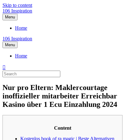
Skip to content
106 Inspiration
Menu
Home
106 Inspiration
Menu
Home
Nur pro Eltern: Maklercourtage
inoffizieller mitarbeiter Erreichbar
Kasino über 1 Ecu Einzahlung 2024
Content
Kostenlos book of ra magic | Beste Alternativen