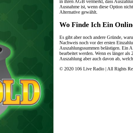
in ihren AGB vermerkt, dass Auszahlun
Ausnahme ist, wenn diese Option nich
Alternative gewählt.
Wo Finde Ich Ein Onlin
Es gibt aber noch andere Gründe, waru
Nachweis noch vor der ersten Einzahlun
Auszahlungssummen belästigen. Ein Aus
bearbeitet werden. Wenn es länger als 
Auszahlung aber auch davon ab, welc
© 2020 106 Live Radio | All Rights R