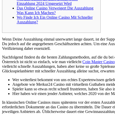
Einzahlung 2024 Umgesetzt Wird
Das Online Casino Verweigert Die Auszahlung
Was Kann Ich Machen?
Wo Finde Ich Ein Online Casino Mit Schneller
Auszahlung?
Wenn Deine Auszahlung einmal unerwartet lange dauert, ist der Suppo
Du jedoch auf die angegebenen Geschäftszeiten achten. Um eine Ausz
Verifizierung daher essenziell.
Nachfolgend findest du die besten Zahlungsmethoden, auf die du bei 
Österreich ist nicht so einfach, wie man vielleicht
Coin Master Casino
vielleicht schnelle Auszahlungen, haben aber keine so große Spielea
Glücksspielanbieter mit schneller Auszahlung alleine suchst, erwarten
Wer weiterliest bekommt von uns echtes Expertenwissen geliefe
Angebote wie Merkur24 Casino mit virtuellem Guthaben meide
Spieler kann so etwas recht schnell frustrieren, haben Sie als
Hier haben wir einen jender Anbieter, welches 2020 von der Ma
In klassischen Online Casinos muss spätestens vor der ersten Auszahl
erforderlichen Dokumente an das Casino zu übermitteln. Die Dauer 
jeweiligen Anbieters ab. Üblicherweise dauert eine Gewinnauszahlu