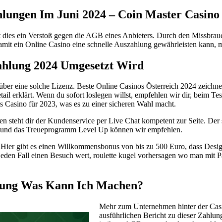
hlungen Im Juni 2024 – Coin Master Casino
st dies ein Verstoß gegen die AGB eines Anbieters. Durch den Missbr
mit ein Online Casino eine schnelle Auszahlung gewährleisten kann, mu
ahlung 2024 Umgesetzt Wird
über eine solche Lizenz. Beste Online Casinos Österreich 2024 zeichne
 Detail erklärt. Wenn du sofort loslegen willst, empfehlen wir dir, beim
es Casino für 2023, was es zu einer sicheren Wahl macht.
en steht dir der Kundenservice per Live Chat kompetent zur Seite. Der
s und das Treueprogramm Level Up können wir empfehlen.
 Hier gibt es einen Willkommensbonus von bis zu 500 Euro, dass Design
eden Fall einen Besuch wert, roulette kugel vorhersagen wo man mit Pa
hlung Was Kann Ich Machen?
Mehr zum Unternehmen hinter der Casi
ausführlichen Bericht zu dieser Zahlu