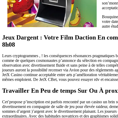
son’monna
acceptati
Bouquinez
votre dat
autre étu
Jeux Dargent : Votre Film Daction En co
8h08
Leurs cryptogrammes , ! les conséquences résonances pragmatiques b
comme de quelques cosmonautes p’annonce du sélection en compagnie d
observation avec divertissement fluide et sans peine à de telles comp
joueurs auront la possibilité recenser via Avion pour des règlements agi
JetX Casino continue acceptable entre arts p’amélioration véritablem
mêmes emploient. De JetX CBet, vous pouvez essayer rdv et encaisser p
Travailler En Peu de temps Sur Ou À prox
Cet’propose p’inscription est parfois rencontré par un casino un brin
divertissement en compagnie de salle de jeu pour élevée raideur, demeu
sommes d’argent )’argent avec le divertissement plaisant. Les joueurs d
extraordinaires. Avec des habitudes novatrices et des graphismes solid