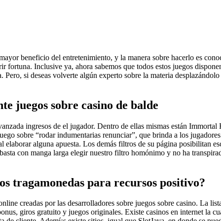
ayor beneficio del entretenimiento, y la manera sobre hacerlo es cono
ir fortuna. Inclusive ya, ahora sabemos que todos estos juegos disponen
a.
Pero, si deseas volverte algún experto sobre la materia desplazándolo 
te juegos sobre casino de balde
vanzada ingresos de el jugador. Dentro de ellas mismas están Immorta
go sobre “rodar indumentarias renunciar”, que brinda a los jugadores 
ual elaborar alguna apuesta. Los demás filtros de su página posibilitan e
basta con manga larga elegir nuestro filtro homónimo y no ha transpirado
 los tragamonedas para recursos positivo?
nline creadas por las desarrolladores sobre juegos sobre casino. La lista
onus, giros gratuito y juegos originales. Existe casinos en internet la 
a de cliente. Ademí¡s existe sitios, igual que SlotJava, en donde se p