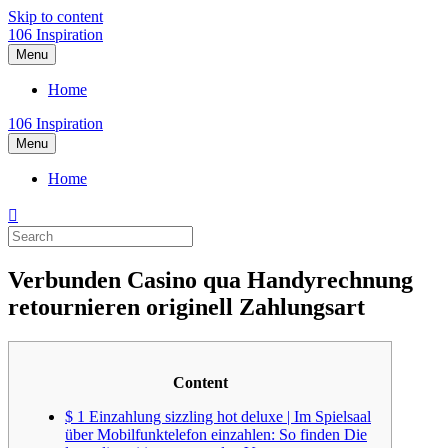
Skip to content
106 Inspiration
Menu
Home
106 Inspiration
Menu
Home
Verbunden Casino qua Handyrechnung
retournieren originell Zahlungsart
Content
$ 1 Einzahlung sizzling hot deluxe | Im Spielsaal
über Mobilfunktelefon einzahlen: So finden Die