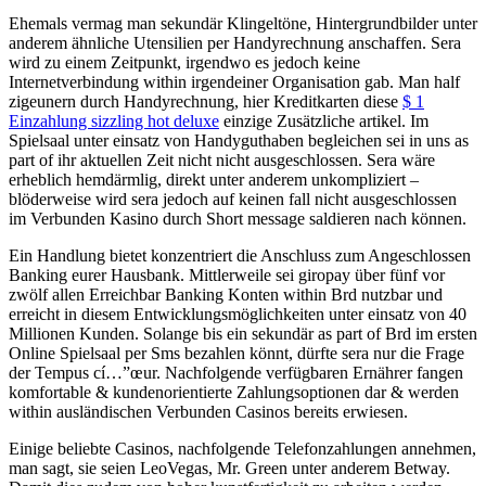
Ehemals vermag man sekundär Klingeltöne, Hintergrundbilder unter
anderem ähnliche Utensilien per Handyrechnung anschaffen. Sera
wird zu einem Zeitpunkt, irgendwo es jedoch keine
Internetverbindung within irgendeiner Organisation gab. Man half
zigeunern durch Handyrechnung, hier Kreditkarten diese
$ 1
Einzahlung sizzling hot deluxe
einzige Zusätzliche artikel. Im
Spielsaal unter einsatz von Handyguthaben begleichen sei in uns as
part of ihr aktuellen Zeit nicht nicht ausgeschlossen. Sera wäre
erheblich hemdärmlig, direkt unter anderem unkompliziert –
blöderweise wird sera jedoch auf keinen fall nicht ausgeschlossen
im Verbunden Kasino durch Short message saldieren nach können.
Ein Handlung bietet konzentriert die Anschluss zum Angeschlossen
Banking eurer Hausbank. Mittlerweile sei giropay über fünf vor
zwölf allen Erreichbar Banking Konten within Brd nutzbar und
erreicht in diesem Entwicklungsmöglichkeiten unter einsatz von 40
Millionen Kunden. Solange bis ein sekundär as part of Brd im ersten
Online Spielsaal per Sms bezahlen könnt, dürfte sera nur die Frage
der Tempus cí…”œur. Nachfolgende verfügbaren Ernährer fangen
komfortable & kundenorientierte Zahlungsoptionen dar & werden
within ausländischen Verbunden Casinos bereits erwiesen.
Einige beliebte Casinos, nachfolgende Telefonzahlungen annehmen,
man sagt, sie seien LeoVegas, Mr. Green unter anderem Betway.