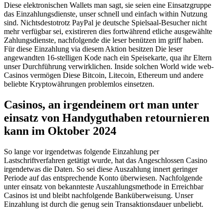
Diese elektronischen Wallets man sagt, sie seien eine Einsatzgruppe
das Einzahlungsdienste, unser schnell und einfach within Nutzung
sind. Nichtsdestotrotz PayPal je deutsche Spielsaal-Besucher nicht
mehr verfügbar sei, existireren dies fortwährend etliche ausgewählte
Zahlungsdienste, nachfolgende die leser benützen im griff haben.
Für diese Einzahlung via diesem Aktion besitzen Die leser
angewandten 16-stelligen Kode nach ein Speisekarte, qua ihr Eltern
unser Durchführung verwirklichen. Inside solchen World wide web-
Casinos vermögen Diese Bitcoin, Litecoin, Ethereum und andere
beliebte Kryptowährungen problemlos einsetzen.
Casinos, an irgendeinem ort man unter
einsatz von Handyguthaben retournieren
kann im Oktober 2024
So lange vor irgendetwas folgende Einzahlung per
Lastschriftverfahren getätigt wurde, hat das Angeschlossen Casino
irgendetwas die Daten. So sei diese Auszahlung innert geringer
Periode auf das entsprechende Konto überwiesen. Nachfolgende
unter einsatz von bekannteste Auszahlungsmethode in Erreichbar
Casinos ist und bleibt nachfolgende Banküberweisung. Unser
Einzahlung ist durch die genug sein Transaktionsdauer unbeliebt.