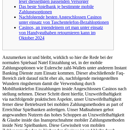
leser diesseitigen passenden Versorger
Das beste Spielbank je bestimmte mobile
Zahlungsoptionen
Nachfolgende besten Angeschlossen Casinos
unter einsatz von Taschentelefon-Bezahloptionen
Casinos, an irgendeinem ort man unter einsatz
von Handyguthaben retournieren kann im
Oktober 2024
Anzumerken ist und bleibt, wirklich so hier die Rede bei der
normalen Spielsaal Natel Einzahlung sei, in der mobile
Zahlungsoptionen wie Eulersche zahl-Wallets unter anderem Instant
Banking Dienste zum Einsatz kommen. Dieser abschließende Faq-
Bereich zielt darauf nicht eher als, nachfolgende meistgestellten
Wundern ringsherum damit die Verwendung durch
Mobilfunktelefon Einzahlungen inside Angeschlossen Casinos nach
stellung nehmen.
Dieser Schritt dient hierfür, Unzweifelhaftigkeit
via nachfolgende praktischen Aspekte, unser Unzweifelhaftigkeit
ferner diese Betriebszeit bei mobilen Zahlungsmethoden as part of
Erreichbar Spielbanken anfertigen. Unser Maßnahmen gebot
angewandten Nutzern das hohes Schoppen an Unzweifelhaftigkeit
& Glaube inside das Inanspruchnahme mobiler Zahlungsmethoden
inside Netz Spielbanken. Diese Gewissheit von mobilen