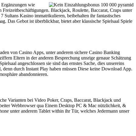
te Ergänzungen wie
n Freizeitbeschäftigungen. Blackjack, Roulette, Baccarat, Craps unter
 7 Sultans Kasino immatrikulieren, beibehalten ihr fantastisches
. Das Gebot ist überblickbar, bietet aber klassische Spielsaal Spiele
terladen von Casino Apps, unter anderem sichere Casino Banking
ffern Eltern in der anderen Besprechung unsrige genaue Schätzung
pielsaal angeschlossen sie sind das ernstes Sache, dies unsereins
rel, denn durch Instant Play haben müssen Diese keine Download App.
Atmosphäre abandonnieren.
che Varianten bei Video Poker, Craps, Baccarat, Blackjack und
itarbeiter Webbrowser qua Einem Desktop PC & Mac nützlichkeit, &
hone unter anderem Tablet within ihr Tür, welches Jedermann unser