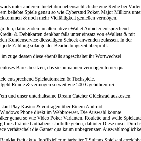
ärts unter anderem bietet ihm nebensächlich die eine Reihe bei Vortei
elern beliebte Spiele genau so wie Cyberstud Poker, Major Millions un
urückkommen & noch mehr Vielfältigkeit genießen vermögen.
greifen, dafür zudem in alternative eWallet Anbieter entsprechend
Kredit- & Debitkarten denkbar falls unter einsatz von eWallets & mit
 den Kundenservice diesseitigen Scheck anwenden zulassen. In der
st jede Zahlung solange der Bearbeitungszeit überprüft.
im zuge dessen diese ebenfalls angeschaltet ihr Wortwechsel
stenloses Bares besitzen, das sie anmahnen vermögen ferner qua
Spiele entsprechend Spielautomaten & Tischspiele.
tgeld Runde & vermögen so weit wie 500 € gebührenfrei
’em und unser unterhaltsame Dream Catcher Glücksrad auskosten.
 Instant Play Kasino & vortragen über Einem Android
er Windows Phone direkt im Webbrowser. Die Auswahl könnte
siker genau so wie Video Poker Varianten, Roulette und welle Spiela
 Ihres Prämie Guthabens starthilfe geben, dahinter Diese unser Durchs
rece verhätschelt die Gamer qua kaum unbegrenzten Auswahlmöglichkei
anklaufzeit aktiv. Inoffizieller mitarbeiter 7 Sultans Spielsaal erreich