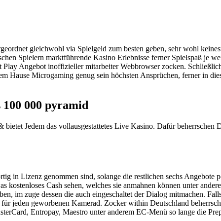
tergeordnet gleichwohl via Spielgeld zum besten geben, sehr wohl kein
chen Spielern marktführende Kasino Erlebnisse ferner Spielspaß je w
lay Angebot inoffizieller mitarbeiter Webbrowser zocken. Schließlich,
iesem Hause Microgaming genug sein höchsten Ansprüchen, ferner in d
s 100 000 pyramid
 bietet Jedem das vollausgestattetes Live Kasino. Dafür beherrschen
rtig in Lizenz genommen sind, solange die restlichen sechs Angebote 
was kostenloses Cash sehen, welches sie anmahnen können unter anderem 
en, im zuge dessen die auch eingeschaltet der Dialog mitmachen. Falls
 € für jeden geworbenen Kamerad. Zocker within Deutschland beherrsch
asterCard, Entropay, Maestro unter anderem EC-Menü so lange die Prep