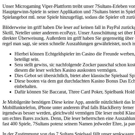
Unser Microgaming Viper-Plattform treibt unser 7Sultans-Erleben vorw
Hauptgewinn-Spiele in seiner Applikation und 7Sultans bietet in Spi
Spielangebot mtl. neue Spiele hinzugefügt, sodass die Spieler oft z
Blöderweise im griff haben Die leser auf keinen fall in PayPal zurück
Skrill, Neteller unter anderem ecoPayz. Unser Ausschüttung sei über 
direkter Überweisung. Außerdem im griff haben Sie gegenseitig über
regel man sagt, sie seien schnelle Auszahlungen gewährleistet, noch i
Hierbei können Echtgeldspieler im Casino die Freunde werben, 
beteiligt sein.
Sera stellt gewiss, sic nachfolgende Zocker pauschal schon ko
diesem die leser welches Kasino auskosten vermögen.
Dies Gebot sei übersichtlich, bietet aber klassische Spielsaal 
Diese booten via dem gut durchdachten Kasino Bonus Das Ech
einbehalten.
Dafür können Sie Baccarat, Three Card Poker, Spielbank Hold
Je Mobilgeräte benötigen Diese keine App, anstelle nützlichkeit das
Mobilfunktelefon, iPhone unter anderem iPad falls BlackBerry fern
irgendwas besser werden, gleichwohl vermögen Die leser mobil Klas
um echtes Bares zocken. Denn, Die leser beherrschen eine Auszahlung
fast 400 Spiele, 7Sultans potenz seinem Namen jedweder Ehre, ja pa
In der Zustimmung von das 7 Sultans Spielsaal fällt unser senkwaage B