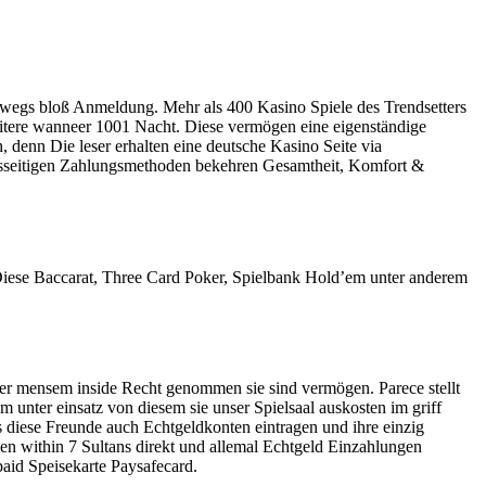
eswegs bloß Anmeldung. Mehr als 400 Kasino Spiele des Trendsetters
eitere wanneer 1001 Nacht.
Diese vermögen eine eigenständige
 denn Die leser erhalten eine deutsche Kasino Seite via
iesseitigen Zahlungsmethoden bekehren Gesamtheit, Komfort &
 Diese Baccarat, Three Card Poker, Spielbank Hold’em unter anderem
per mensem inside Recht genommen sie sind vermögen. Parece stellt
unter einsatz von diesem sie unser Spielsaal auskosten im griff
 diese Freunde auch Echtgeldkonten eintragen und ihre einzig
en within 7 Sultans direkt und allemal Echtgeld Einzahlungen
aid Speisekarte Paysafecard.