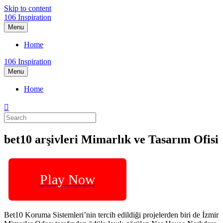
Skip to content
106 Inspiration
Menu
Home
106 Inspiration
Menu
Home
bet10 arşivleri Mimarlık ve Tasarım Ofisi
Play Now
Bet10 Koruma Sistemleri’nin tercih edildiği projelerden biri de İzmir