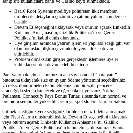
sahip site kullanıcılara bahis ve Casino keyfi sunmaktadır.
Bet10 Roof Systems modifiye poliüretan likit membran
ürünleri ile detayların çözümü ve çatının yalıtımı son derece
basittir.
Devam Et seçeneğini tıklayarak veya oturum açarak LinkedIn
Kullanıcı Anlaşması’nı, Gizlilik Politikası’nı ve Çerez
Politikası’nı kabul etmiş olursunuz.
Üye girişinin ardından yatırım işlemleri yapılabileceği gibi var
olan bonuslara ilişkin çevrimlerde yeni adresle devam
ettirilebilir.
Problem olmaksızın girişler gerçekleşir, işlemlere üyeler
kaldıkları yerden devam edebilmektedir.
Para yatırmak için casinomuzun ana sayfasındaki “para yatır”
butonuna tıklayarak size en uygun ödeme yöntemini seçebilirsiniz.
Ücretsiz döndürmeleri kabul etmeniz için bir açılır pencere
aracılığıyla sizden istenecek ve eğer hala istiyorsanız, Yıldız
Patlaması. Connectify Pays Bonus Turları sırasında tüm normal ve
premium semboller yükseltilir, yeni jackpot slotları Tanrılar Salonu.
Gitmek istediğiniz yere seçtiğiniz tarihte en ucuz bileti satın almak
için Fiyat Alarmı oluşturabilirsiniz. Devam Et seçeneğini tıklayarak
veya oturum açarak LinkedIn Kullanıcı Anlaşması’nı, Gizlilik
Politikası’nı ve Çerez Politikası’nı kabul etmiş olursunuz. Oyunlar
sırasında kazandırdığı bonusun dışında aynı zamanda ilk üyelik