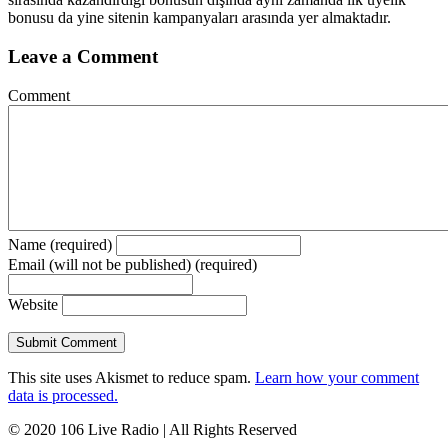
bonusu da yine sitenin kampanyaları arasında yer almaktadır.
Leave a Comment
Comment
Name (required)
Email (will not be published) (required)
Website
This site uses Akismet to reduce spam.
Learn how your comment
data is processed.
© 2020 106 Live Radio | All Rights Reserved