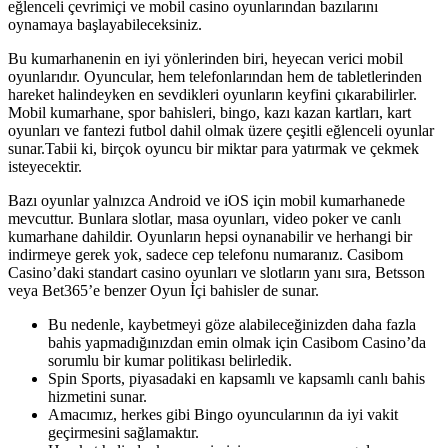
eğlenceli çevrimiçi ve mobil casino oyunlarından bazılarını
oynamaya başlayabileceksiniz.
Bu kumarhanenin en iyi yönlerinden biri, heyecan verici mobil
oyunlarıdır. Oyuncular, hem telefonlarından hem de tabletlerinden
hareket halindeyken en sevdikleri oyunların keyfini çıkarabilirler.
Mobil kumarhane, spor bahisleri, bingo, kazı kazan kartları, kart
oyunları ve fantezi futbol dahil olmak üzere çeşitli eğlenceli oyunlar
sunar.Tabii ki, birçok oyuncu bir miktar para yatırmak ve çekmek
isteyecektir.
Bazı oyunlar yalnızca Android ve iOS için mobil kumarhanede
mevcuttur. Bunlara slotlar, masa oyunları, video poker ve canlı
kumarhane dahildir. Oyunların hepsi oynanabilir ve herhangi bir
indirmeye gerek yok, sadece cep telefonu numaranız. Casibom
Casino’daki standart casino oyunları ve slotların yanı sıra, Betsson
veya Bet365’e benzer Oyun İçi bahisler de sunar.
Bu nedenle, kaybetmeyi göze alabileceğinizden daha fazla
bahis yapmadığınızdan emin olmak için Casibom Casino’da
sorumlu bir kumar politikası belirledik.
Spin Sports, piyasadaki en kapsamlı ve kapsamlı canlı bahis
hizmetini sunar.
Amacımız, herkes gibi Bingo oyuncularının da iyi vakit
geçirmesini sağlamaktır.