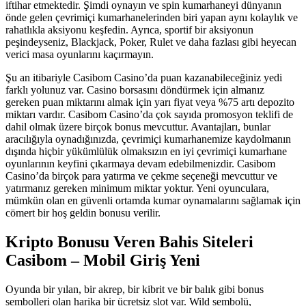
iftihar etmektedir. Şimdi oynayın ve spin kumarhaneyi dünyanın
önde gelen çevrimiçi kumarhanelerinden biri yapan aynı kolaylık ve
rahatlıkla aksiyonu keşfedin. Ayrıca, sportif bir aksiyonun
peşindeyseniz, Blackjack, Poker, Rulet ve daha fazlası gibi heyecan
verici masa oyunlarını kaçırmayın.
Şu an itibariyle Casibom Casino’da puan kazanabileceğiniz yedi
farklı yolunuz var. Casino borsasını döndürmek için almanız
gereken puan miktarını almak için yarı fiyat veya %75 artı depozito
miktarı vardır. Casibom Casino’da çok sayıda promosyon teklifi de
dahil olmak üzere birçok bonus mevcuttur. Avantajları, bunlar
aracılığıyla oynadığınızda, çevrimiçi kumarhanemize kaydolmanın
dışında hiçbir yükümlülük olmaksızın en iyi çevrimiçi kumarhane
oyunlarının keyfini çıkarmaya devam edebilmenizdir. Casibom
Casino’da birçok para yatırma ve çekme seçeneği mevcuttur ve
yatırmanız gereken minimum miktar yoktur. Yeni oyunculara,
mümkün olan en güvenli ortamda kumar oynamalarını sağlamak için
cömert bir hoş geldin bonusu verilir.
Kripto Bonusu Veren Bahis Siteleri
Casibom – Mobil Giriş Yeni
Oyunda bir yılan, bir akrep, bir kibrit ve bir balık gibi bonus
sembolleri olan harika bir ücretsiz slot var. Wild sembolü,