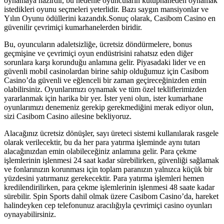
oynamaya hazırdır, bu nedenle oyuncuların kütüphaneden oynamak
istedikleri oyunu seçmeleri yeterlidir. Bazı saygın mansiyonlar ve
Yılın Oyunu ödüllerini kazandık.Sonuç olarak, Casibom Casino en
güvenilir çevrimiçi kumarhanelerden biridir.
Bu, oyuncuların adaletsizliğe, ücretsiz döndürmelere, bonus
geçmişine ve çevrimiçi oyun endüstrisini rahatsız eden diğer
sorunlara karşı korunduğu anlamına gelir. Piyasadaki lider ve en
güvenli mobil casinolardan birine sahip olduğumuz için Casibom
Casino’da güvenli ve eğlenceli bir zaman geçireceğinizden emin
olabilirsiniz. Oyunlarımızı oynamak ve tüm özel tekliflerimizden
yararlanmak için harika bir yer. İster yeni olun, ister kumarhane
oyunlarımızı denemeniz gerekip gerekmediğini merak ediyor olun,
sizi Casibom Casino ailesine bekliyoruz.
Alacağınız ücretsiz dönüşler, sayı üreteci sistemi kullanılarak rasgele
olarak verilecektir, bu da her para yatırma işleminde aynı tutarı
alacağınızdan emin olabileceğiniz anlamına gelir. Para çekme
işlemlerinin işlenmesi 24 saat kadar sürebilirken, güvenliği sağlamak
ve fonlarınızın korunması için toplam paranızın yalnızca küçük bir
yüzdesini yatırmanız gerekecektir. Para yatırma işlemleri hemen
kredilendirilirken, para çekme işlemlerinin işlenmesi 48 saate kadar
sürebilir. Spin Sports dahil olmak üzere Casibom Casino’da, hareket
halindeyken cep telefonunuz aracılığıyla çevrimiçi casino oyunları
oynayabilirsiniz.