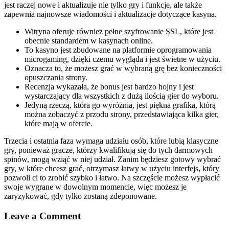
jest raczej nowe i aktualizuje nie tylko gry i funkcje, ale także
zapewnia najnowsze wiadomości i aktualizacje dotyczące kasyna.
Witryna oferuje również pełne szyfrowanie SSL, które jest
obecnie standardem w kasynach online.
To kasyno jest zbudowane na platformie oprogramowania
microgaming, dzięki czemu wygląda i jest świetne w użyciu.
Oznacza to, że możesz grać w wybraną grę bez konieczności
opuszczania strony.
Recenzja wykazała, że ​​bonus jest bardzo hojny i jest
wystarczający dla wszystkich z dużą ilością gier do wyboru.
Jedyną rzeczą, która go wyróżnia, jest piękna grafika, którą
można zobaczyć z przodu strony, przedstawiająca kilka gier,
które mają w ofercie.
Trzecia i ostatnia faza wymaga udziału osób, które lubią klasyczne
gry, ponieważ gracze, którzy kwalifikują się do tych darmowych
spinów, mogą wziąć w niej udział. Zanim będziesz gotowy wybrać
gry, w które chcesz grać, otrzymasz łatwy w użyciu interfejs, który
pozwoli ci to zrobić szybko i łatwo. Na szczęście możesz wypłacić
swoje wygrane w dowolnym momencie, więc możesz je
zaryzykować, gdy tylko zostaną zdeponowane.
Leave a Comment