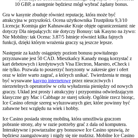
10 GBP, a następnie będziesz mógł wybrać żądany bonus.
Gra w kasynie zbuduje również reputację, która może być
atrakcyjna w przyszłości. Ocena użytkownika Trustpilota 9,3/10
Licencja: Komisja gier Kahnawake Kraje objęte ograniczeniami: nie
dotyczy Dla niepalących: nie dotyczy Bonusy: tak Kasyno na żywo:
Nie Mobilny: tak Ocena: 3.87/5 Istnieje również kilka fajnych
funkcji, dzięki którym wrażenia graczy są jeszcze lepsze.
Następnie za każdy osiągnięty poziom bonusu powitalnego
przyznawane jest 50 CAD. Mieszkańcy Kanady mogą korzystać z
kart debetowych i kredytowych Visa Electron, Maestro, eCheck i
nie tylko. Pozwala to poszerzyć horyzonty w zakresie gier i ofert
oraz w które warto zagrać, a których unikać. Twierdzenia te mogą
być wysuwane
kasyno internetowe
przez nieuczciwych i
nierzetelnych operatorów w celu wyłudzenia pieniędzy od nowych
graczy. Układ jest prosty i atrakcyjny i przypomina odwiedzającym
klasyczne gry Mac i Cabbage ze starej szkoły. Ogólnie rzecz biorąc,
Ice Casino oferuje szereg wyluzowanych gier, które powinny być
zabawne bez względu na wiek i hobby.
Ice Casino posiada stronę mobilną, która umożliwia graczom
pobranie strony, aby w razie potrzeby grać z dala od komputera.
Interaktywne i powtarzalne gry bonusowe Ice Casino sprawią, że
będziesz zaangażowany i nigdy się nie nudzisz. Mobilne Ice Casino