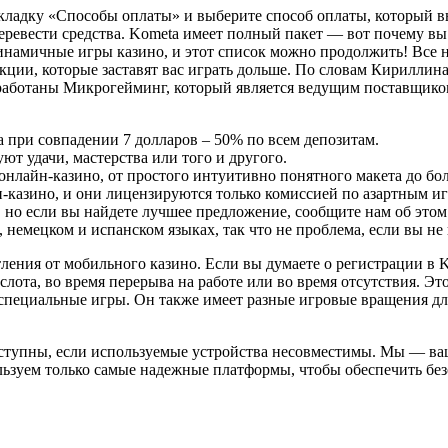
кладку «Способы оплаты» и выберите способ оплаты, который вы 
перевести средства. Kometa имеет полный пакет — вот почему вы
амичные игры казино, и этот список можно продолжить! Все н
кции, которые заставят вас играть дольше. По словам Кириллина
работаны Микрогейминг, который является ведущим поставщико
а при совпадении 7 долларов – 50% по всем депозитам.
уют удачи, мастерства или того и другого.
онлайн-казино, от простого интуитивно понятного макета до бо
казино, и они лицензируются только комиссией по азартным иг
 но если вы найдете лучшее предложение, сообщите нам об этом
 немецком и испанском языках, так что не проблема, если вы не 
ения от мобильного казино. Если вы думаете о регистрации в K
ота, во время перерыва на работе или во время отсутствия. Это
 специальные игры. Он также имеет разные игровые вращения дл
оступны, если используемые устройства несовместимы. Мы — ваш
льзуем только самые надежные платформы, чтобы обеспечить бе