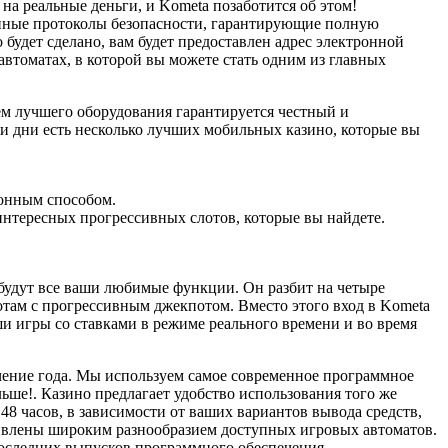
 на реальные деньги, и Kometa позаботится об этом!
енные протоколы безопасности, гарантирующие полную
 будет сделано, вам будет предоставлен адрес электронной
автоматах, в которой вы можете стать одним из главных
ием лучшего оборудования гарантируется честный и
и дни есть несколько лучших мобильных казино, которые вы
ронным способом.
нтересных прогрессивных слотов, которые вы найдете.
 будут все ваши любимые функции. Он разбит на четыре
лотам с прогрессивным джекпотом. Вместо этого вход в Kometa
ши игры со ставками в режиме реального времени и во время
ечение года. Мы используем самое современное программное
ольше!. Казино предлагает удобство использования того же
48 часов, в зависимости от ваших вариантов вывода средств,
удивлены широким разнообразием доступных игровых автоматов.
е последних выпусков программного обеспечения.